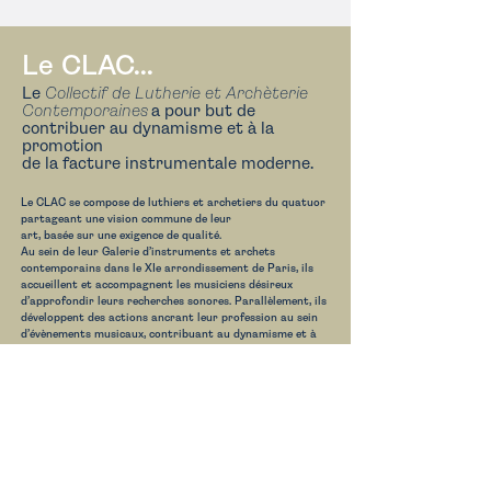
Le CLAC...
Le
Collectif de Lutherie et Archèterie
Contemporaines
a pour but de
contribuer au dynamisme et à la
promotion
de la facture instrumentale moderne.
Le CLAC se compose de luthiers et archetiers du quatuor
partageant une vision commune de leur
art,
basée sur une exigence de qualité.
Au sein de leur
Galerie d’instruments et
archets
contemporains
dans le
XIe arrondissement
de Paris, ils
accueillent
et accompagnent
les musiciens désireux
d’approfondir leurs
recherches sonores. Parallèlement, ils
développent des actions ancrant leur profession au sein
d’évènements musicaux, contribuant au dynamisme et à
la formation de la facture ins
trumentale moderne.
Les membres