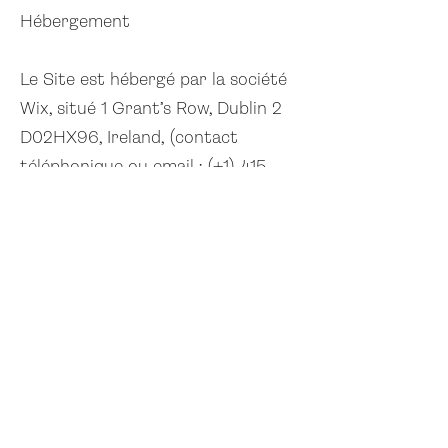
Hébergement
Le Site est hébergé par la société
Wix, situé 1 Grant’s Row, Dublin 2
D02HX96, Ireland, (contact
téléphonique ou email : (+1)
415
358 0857)
Nous contacter
Par téléphone :
+33769057315
Par email :
contact@clacparis.com
Par courrier : 175 Boulevard
Voltaire 75011 Paris