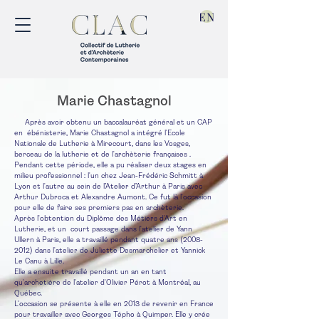
EN
Marie Chastagnol
Après avoir obtenu un baccalauréat général et un CAP
en ébénisterie, Marie Chastagnol a intégré l'Ecole
Nationale de Lutherie à Mirecourt, dans les Vosges,
berceau de la lutherie et de l'archèterie françaises .
Pendant cette période, elle a pu réaliser deux stages en
milieu professionnel : l'un chez Jean-Frédéric Schmitt à
Lyon et l'autre au sein de l’Atelier d’Arthur à Paris avec
Arthur Dubroca et Alexandre Aumont. Ce fut là l'occasion
pour elle de faire ses premiers pas en archèterie.
Après l'obtention du Diplôme des Métiers d'Art en
Lutherie, et un court passage dans l'atelier de Yann
Ullern à Paris, elle a travaillé pendant quatre ans
(2008-
2012)
dans l'atelier de Juliette Desmarchelier et Yannick
Le Canu à Lille.
Elle a ensuite travaillé pendant un an en tant
qu'archetière de l'atelier d'Olivier Pérot à Montréal, au
Québec.
L'occasion se présente à elle en 2013 de revenir en France
pour travailler avec Georges Tépho à Quimper. Elle y crée