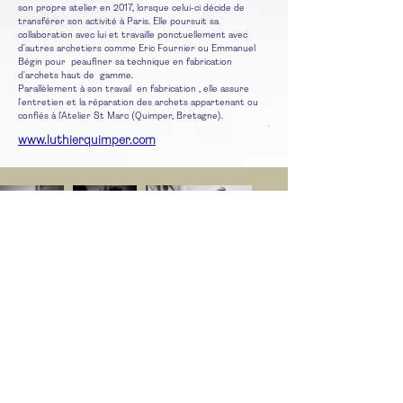
son propre atelier en 2017, lorsque celui-ci décide de
transférer son activité à Paris. Elle poursuit sa
collaboration avec lui et travaille ponctuellement avec
d'autres archetiers comme Eric Fournier ou Emmanuel
Bégin pour peaufiner sa technique en fabrication
d'archets haut de gamme.
Parallèlement à son travail en fabrication , elle assure
l'entretien et la réparation des archets appartenant ou
confiés à l'Atelier St Marc (Quimper, Bretagne).
www.luthierquimper.com
contact@clacparis.com
175
boulevard Voltaire Paris XI
+33(0)7 69 05 73 15
www.clacparis.com