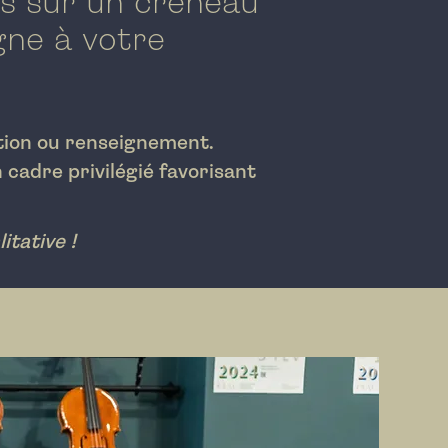
ts sur un créneau
gne à votre
ion ou renseignement.
adre privilégié favorisant
itative !