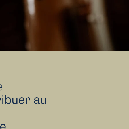
e
ribuer au
e.