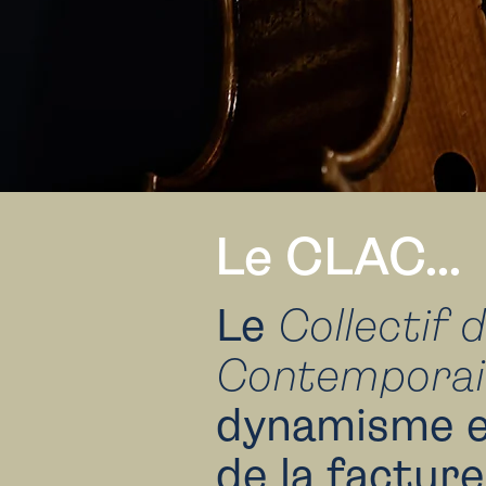
Le CLAC...
Le
Collectif 
Contemporai
dynamisme e
de la factur