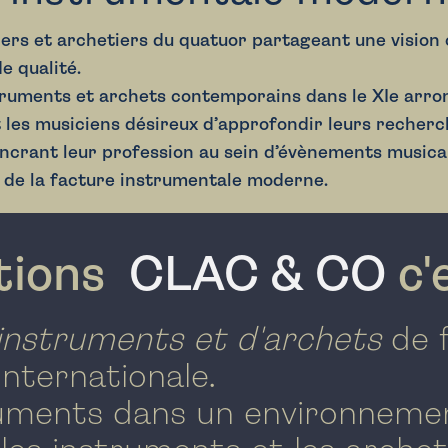
ers et archetiers du quatuor partageant une visio
e qualité.
truments et
archets contemporains
dans le
XIe arr
t
les musiciens désireux d’approfondir leurs
recherch
ancrant leur profession au sein d’évènements musica
de la facture ins
trumentale moderne.
itions
CLAC & CO
c'e
instruments et d'archets
de 
nternationale.
ruments dans un environnemen