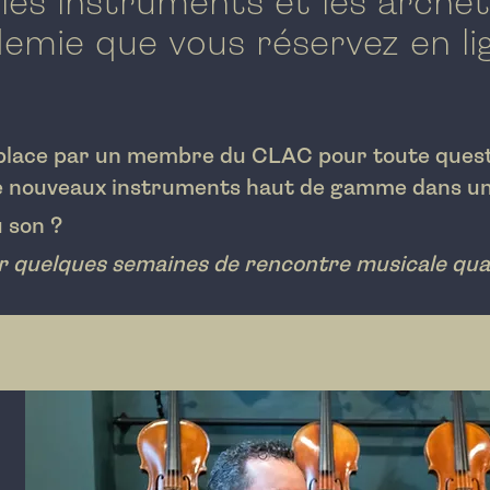
 les instruments et les arche
demie que vous réservez en li
lace par un me
mbre du CLAC pour toute quest
 nouveaux instruments haut de gamme dans un c
u son ?
quelques semaines de rencontre musicale qual