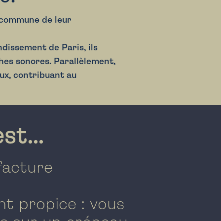
n commune de leur
ondissement
de Paris, ils
es sonores. Parallèlement,
ux, contribuant au
st...
facture
t propice : vous